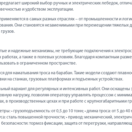
редлагает широкий выбор ручных и электрических лебедок, отли
вечностью и удобством эксплуатации.
рименяются в самых разных отраслях – от промышленности и логи
ования. Они становятся незаменимыми при перемещении тяжелых д
 грузов.
тые и надежные механизмы, не требующие подключения к электрос
 работах, а также в полевых условиях. Благодаря компактным разме
льзовать в ограниченном пространстве.
я для наматывания троса на барабан. Такие модели создают плавно
овки на станках, грузовых платформах и подъемных устройствах.
ьный вариант для регулярных и интенсивных работ. Они оснащены 
новную нагрузку, позволяя оператору управлять процессом с миним
ах, в производственных цехах и при работе с крупногабаритными гр
ы: • грузоподъемность: от 0,5 до 10 тонн; • длина троса: от 5 до 40 
уса: сталь повышенной прочности; • привод: механический, электри
 безопасности: тормоз фиксации, защита от перегрузки, направляющ