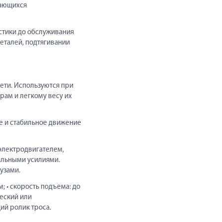
чающихся
стики до обслуживания
еталей, подтягивании
ети. Используются при
рам и легкому весу их
е и стабильное движение
электродвигателем,
альными усилиями.
узами.
м; • скорость подъема: до
ческий или
ий ролик троса.