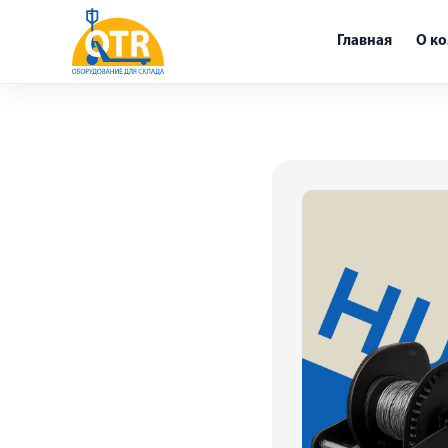
Главная
О к