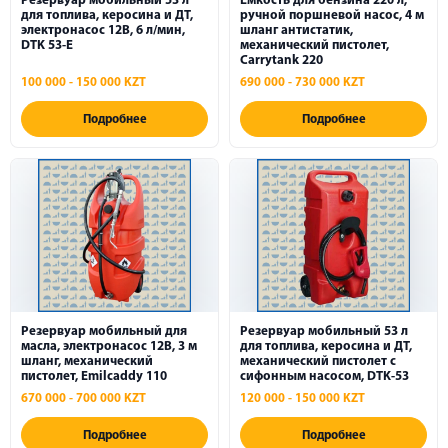
Резервуар мобильный 53 л
Емкость для бензина 220 л,
для топлива, керосина и ДТ,
ручной поршневой насос, 4 м
Вибротехника
электронасос 12В, 6 л/мин,
шланг антистатик,
DTK 53-E
механический пистолет,
Carrytank 220
Лебедки
100 000 - 150 000 KZT
690 000 - 730 000 KZT
Подъемники
Подробнее
Подробнее
Домкраты
Тали
Гидравлические и ручные инструменты
Фильтры
Весы
Резервуар мобильный для
Резервуар мобильный 53 л
масла, электронасос 12В, 3 м
для топлива, керосина и ДТ,
Столы подъемные
шланг, механический
механический пистолет с
пистолет, Emilcaddy 110
сифонным насосом, DTK-53
670 000 - 700 000 KZT
120 000 - 150 000 KZT
Захваты
Подробнее
Подробнее
Емкости