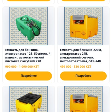
Электроинструменты и электрооборудование
Раздаточные пистолеты
Топливораздаточные модули
Нагнетатели смазки
Емкость для бензина,
Емкость для бензина 220 л,
Маслораздаточное и маслосборное
электронасос 12В, 50 л/мин, 4
электронасос 24В,
оборудование
м шланг, автоматический
электронный счетчик,
пистолет, Carrytank 220
пистолет-автомат, GTK-240
Раздаточные катушки
990 000 - 1 090 000 KZT
499 000 - 530 000 KZT
Насосы
Подробнее
Подробнее
Счетчики учета ГСМ
Стальные канаты