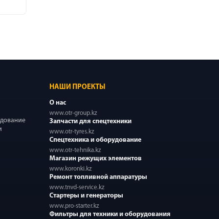
НАШИ ПРОЕКТЫ
О нас
www.otr-group.kz
удование
Запчасти для спецтехники
и
www.otr-tyres.kz
Спецтехника и оборудование
www.otr-tehnika.kz
Магазин режущих элементов
www.koronki.kz
Ремонт топливной аппаратуры
www.tnvd-service.kz
Стартеры и генераторы
www.pro-starter.kz
Фильтры для техники и оборудования