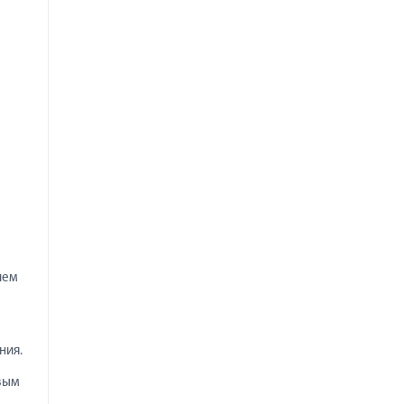
ием
ния.
овым