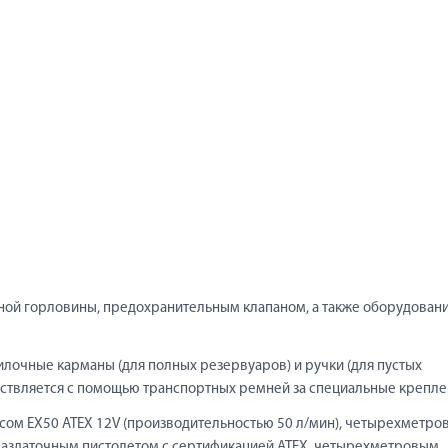
ой горловины, предохранительным клапаном, а также оборудован
илочные карманы (для полных резервуаров) и ручки (для пустых
ствляется с помощью транспортных ремней за специальные крепле
сом EX50 ATEX 12V (производительностью 50 л/мин), четырехметр
раздаточным пистолетом с сертификацией ATEX, четырехметровым