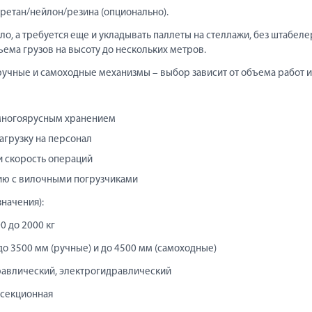
уретан/нейлон/резина (опционально).
о, а требуется еще и укладывать паллеты на стеллажи, без штабелер
ъема грузов на высоту до нескольких метров.
учные и самоходные механизмы – выбор зависит от объема работ и
 многоярусным хранением
грузку на персонал
и скорость операций
ию с вилочными погрузчиками
начения):
0 до 2000 кг
 до 3500 мм (ручные) и до 4500 мм (самоходные)
дравлический, электрогидравлический
ухсекционная