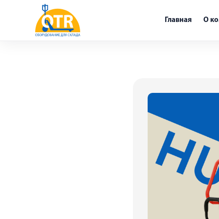
Главная
О к