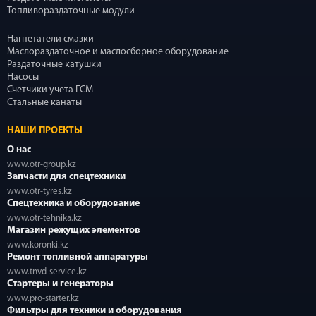
Топливораздаточные модули
Нагнетатели смазки
Маслораздаточное и маслосборное оборудование
Раздаточные катушки
Насосы
Счетчики учета ГСМ
Стальные канаты
НАШИ ПРОЕКТЫ
О нас
www.otr-group.kz
Запчасти для спецтехники
www.otr-tyres.kz
Спецтехника и оборудование
www.otr-tehnika.kz
Магазин режущих элементов
www.koronki.kz
Ремонт топливной аппаратуры
www.tnvd-service.kz
Стартеры и генераторы
www.pro-starter.kz
Фильтры для техники и оборудования