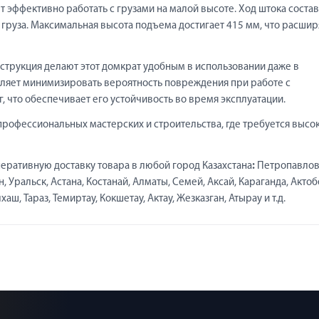
т эффективно работать с грузами на малой высоте. Ход штока соста
 груза. Максимальная высота подъема достигает 415 мм, что расшир
струкция делают этот домкрат удобным в использовании даже в
оляет минимизировать вероятность повреждения при работе с
г, что обеспечивает его устойчивость во время эксплуатации.
рофессиональных мастерских и строительства, где требуется высо
еративную доставку товара в любой город Казахстана
:
Петропавлов
 Уральск, Астана, Костанай, Алматы, Семей, Аксай, Караганда, Актоб
ш, Тараз, Темиртау, Кокшетау, Актау, Жезказган, Атырау и т.д.