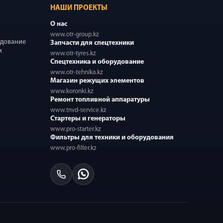
НАШИ ПРОЕКТЫ
О нас
www.otr-group.kz
удование
Запчасти для спецтехники
и
www.otr-tyres.kz
Спецтехника и оборудование
www.otr-tehnika.kz
Магазин режущих элементов
www.koronki.kz
Ремонт топливной аппаратуры
www.tnvd-service.kz
Стартеры и генераторы
www.pro-starter.kz
Фильтры для техники и оборудования
www.pro-filter.kz