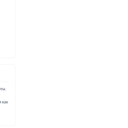
оты.
 как