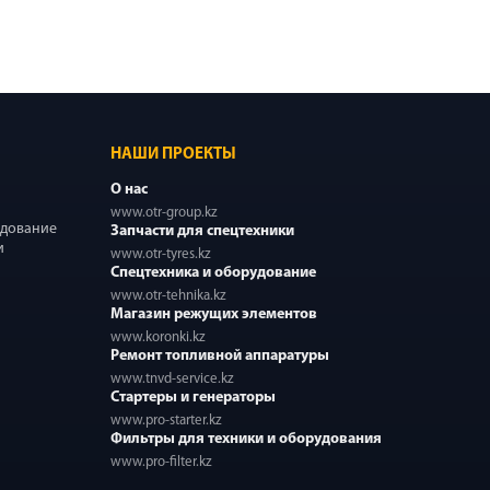
НАШИ ПРОЕКТЫ
О нас
www.otr-group.kz
удование
Запчасти для спецтехники
и
www.otr-tyres.kz
Спецтехника и оборудование
www.otr-tehnika.kz
Магазин режущих элементов
www.koronki.kz
Ремонт топливной аппаратуры
www.tnvd-service.kz
Стартеры и генераторы
www.pro-starter.kz
Фильтры для техники и оборудования
www.pro-filter.kz