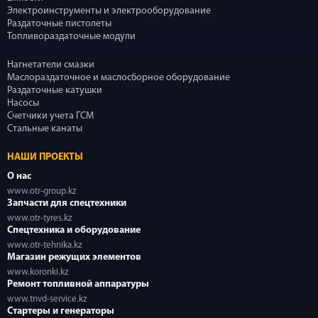
Электроинструменты и электрооборудование
Раздаточные пистолеты
Топливораздаточные модули
Нагнетатели смазки
Маслораздаточное и маслосборное оборудование
Раздаточные катушки
Насосы
Счетчики учета ГСМ
Стальные канаты
НАШИ ПРОЕКТЫ
О нас
www.otr-group.kz
Запчасти для спецтехники
www.otr-tyres.kz
Спецтехника и оборудование
www.otr-tehnika.kz
Магазин режущих элементов
www.koronki.kz
Ремонт топливной аппаратуры
www.tnvd-service.kz
Стартеры и генераторы