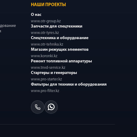
НАШИ ПРОЕКТЫ
О нас
www.otr-group.kz
удование
Запчасти для спецтехники
и
www.otr-tyres.kz
Спецтехника и оборудование
www.otr-tehnika.kz
Магазин режущих элементов
www.koronki.kz
Ремонт топливной аппаратуры
www.tnvd-service.kz
Стартеры и генераторы
www.pro-starter.kz
Фильтры для техники и оборудования
www.pro-filter.kz