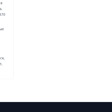
 в
ь
370
ные
ск,
е,