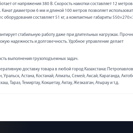
отает от напряжения 380 В. Скорость намотки составляет 12 метров
. Канат диаметром 6 мм и длиной 100 метров позволяет использоват
ес оборудования составляет 51 кг, а компактные габариты 550×270×
нтирует стабильную работу даже при длительных нагрузках. Проч
окую надежность и долговечность. Удобное управление делает
ость выполнения грузоподъемных задач.
еративную доставку товара в любой город Казахстана
:
Петропавлов
 Уральск, Астана, Костанай, Алматы, Семей, Аксай, Караганда, Актоб
ш, Тараз, Темиртау, Кокшетау, Актау, Жезказган, Атырау и т.д.