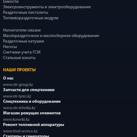
Емкости
Электроинструменты и электрооборудование
Раздаточные пистолеты
Топливораздаточные модули
Нагнетатели смазки
Маслораздаточное и маслосборное оборудование
Раздаточные катушки
Насосы
Счетчики учета ГСМ
Стальные канаты
НАШИ ПРОЕКТЫ
О нас
www.otr-group.kz
Запчасти для спецтехники
www.otr-tyres.kz
Спецтехника и оборудование
www.otr-tehnika.kz
Магазин режущих элементов
www.koronki.kz
Ремонт топливной аппаратуры
www.tnvd-service.kz
Стартеры и генераторы