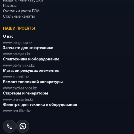
Раздаточные катушки
Насосы
Счетчики учета ГСМ
Стальные канаты
НАШИ ПРОЕКТЫ
О нас
www.otr-group.kz
Запчасти для спецтехники
www.otr-tyres.kz
Спецтехника и оборудование
www.otr-tehnika.kz
Магазин режущих элементов
www.koronki.kz
Ремонт топливной аппаратуры
www.tnvd-service.kz
Стартеры и генераторы
www.pro-starter.kz
Фильтры для техники и оборудования
www.pro-filter.kz