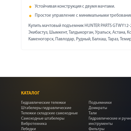
Устойчивая конструкция с двумя мачтами.
Простое управление с минимальными требовани
Купить мачтовый подъемник HUNTER PARTS GTWY12-20
Экибастуз, Шымкент, Талдыкорган, Уральск, Астана, Ко
Каменогорск, Павлодар, Рудный, Балхаш, Тараз, Темирт
КАТАЛОГ
Гидравлические тележки
Подъемники
Штабелеры гидравлические
Домкраты
Тележки складские самоходные
Тали
Самоходные штабелеры
Гидравлические и руч
Вибротехника
инструменты
Лебедки
Фильтры