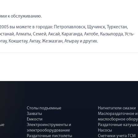
ями к обслуживанию.
0S вы можете в городах: Петропавловск, Щучинск, Туркестан,
станай, Алматы, Семей, Аксай, Караганда, Актобе, Кызылорда, Усть-
ау, Кокшетау, Актау, Жезказган, Атырау и других.
Столы подъемные
Нагнетатели смазки
Захваты
Маслораздаточное и
Емкости
маслосборное обор
ные
Электроинструменты и
Раздаточные катушк
электрооборудование
Насосы
Раздаточные пистолеты
Счетчики учета ГСМ