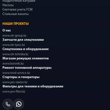
Раздаточные катушки
Насосы
Счетчики учета ГСМ
Стальные канаты
НАШИ ПРОЕКТЫ
О нас
www.otr-group.kz
Запчасти для спецтехники
www.otr-tyres.kz
Спецтехника и оборудование
www.otr-tehnika.kz
Магазин режущих элементов
www.koronki.kz
Ремонт топливной аппаратуры
www.tnvd-service.kz
Стартеры и генераторы
www.pro-starter.kz
Фильтры для техники и оборудования
www.pro-filter.kz