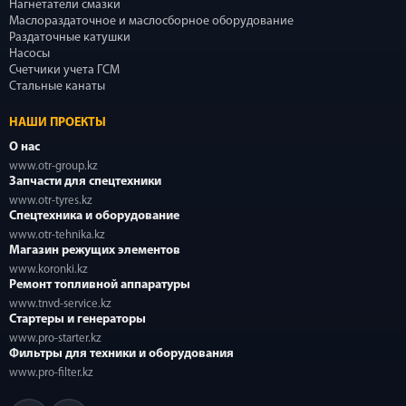
Нагнетатели смазки
Маслораздаточное и маслосборное оборудование
Раздаточные катушки
Насосы
Счетчики учета ГСМ
Стальные канаты
НАШИ ПРОЕКТЫ
О нас
www.otr-group.kz
Запчасти для спецтехники
www.otr-tyres.kz
Спецтехника и оборудование
www.otr-tehnika.kz
Магазин режущих элементов
www.koronki.kz
Ремонт топливной аппаратуры
www.tnvd-service.kz
Стартеры и генераторы
www.pro-starter.kz
Фильтры для техники и оборудования
www.pro-filter.kz