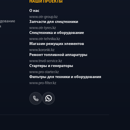
НАШИ ПРОЕКТЫ
О нас
www.otr-group.kz
удование
Запчасти для спецтехники
и
www.otr-tyres.kz
Спецтехника и оборудование
www.otr-tehnika.kz
Магазин режущих элементов
www.koronki.kz
Ремонт топливной аппаратуры
www.tnvd-service.kz
Стартеры и генераторы
www.pro-starter.kz
Фильтры для техники и оборудования
www.pro-filter.kz