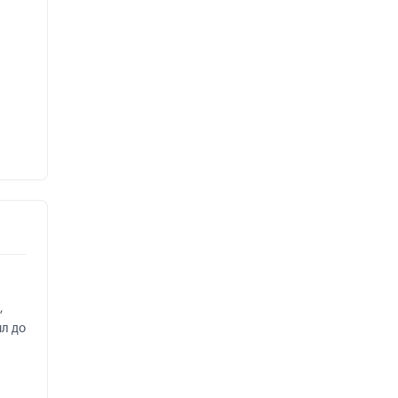
,
ил до