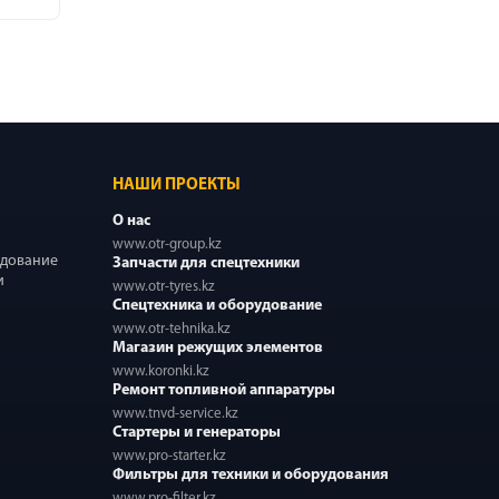
НАШИ ПРОЕКТЫ
О нас
www.otr-group.kz
удование
Запчасти для спецтехники
и
www.otr-tyres.kz
Спецтехника и оборудование
www.otr-tehnika.kz
Магазин режущих элементов
www.koronki.kz
Ремонт топливной аппаратуры
www.tnvd-service.kz
Стартеры и генераторы
www.pro-starter.kz
Фильтры для техники и оборудования
www.pro-filter.kz