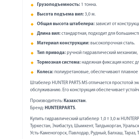
Грузоподъемность:
1 тонна.
Высота подъема вил:
3,0 м.
Общая высота штабелера:
зависит от конструкц
Длина вил:
стандартная, подходит для большинст
Материал конструкции:
высокопрочная сталь.
Тип привода:
ручной гидравлический механизм, 
Тормозная система:
надежная фиксация колес дл
Колеса:
полиуретановые, обеспечивают плавное 
Штабелер HUNTER PARTS MS отличается простотой э
обслуживанию. Его конструкция обеспечивает устой
Производитель:
Казахстан
.
Бренд:
HUNTERPARTS
.
Купить гидравлический штабелер 1,0 т 3,0 м HUNTERP
Туркестан, Экибастуз, Шымкент, Талдыкорган, Уральск
Усть-Каменогорск, Павлодар, Рудный, Балхаш, Тараз, Т