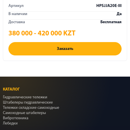
Артикул
HPSJJA20E-III
В наличии
Да
Доставка
Бесплатная
380 000 - 420 000 KZT
Заказать
КАТАЛОГ
Гидравлические тележки
Штабелеры гидравлические
Тележки складские самоходные
Самоходные штабелеры
Вибротехника
Лебедки