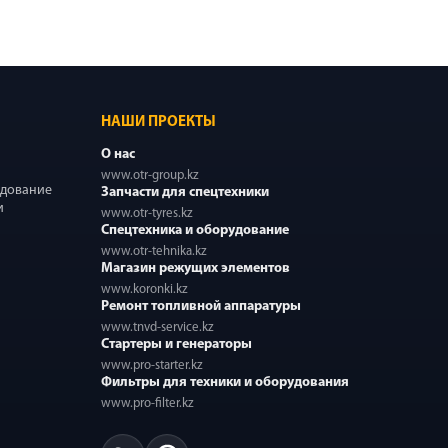
НАШИ ПРОЕКТЫ
О нас
www.otr-group.kz
удование
Запчасти для спецтехники
и
www.otr-tyres.kz
Спецтехника и оборудование
www.otr-tehnika.kz
Магазин режущих элементов
www.koronki.kz
Ремонт топливной аппаратуры
www.tnvd-service.kz
Стартеры и генераторы
www.pro-starter.kz
Фильтры для техники и оборудования
www.pro-filter.kz