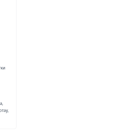
тки
а,
ртау,