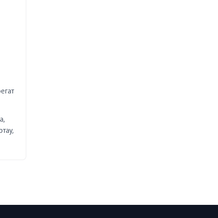
егат
а,
ртау,