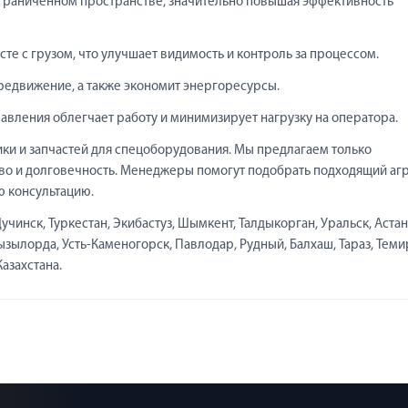
 ограниченном пространстве, значительно повышая эффективность
те с грузом, что улучшает видимость и контроль за процессом.
редвижение, а также экономит энергоресурсы.
авления облегчает работу и минимизирует нагрузку на оператора.
ки и запчастей для спецоборудования. Мы предлагаем только
во и долговечность. Менеджеры помогут подобрать подходящий агр
ю консультацию.
чинск, Туркестан, Экибастуз, Шымкент, Талдыкорган, Уральск, Астан
Кызылорда, Усть-Каменогорск, Павлодар, Рудный, Балхаш, Тараз, Теми
Казахстана.