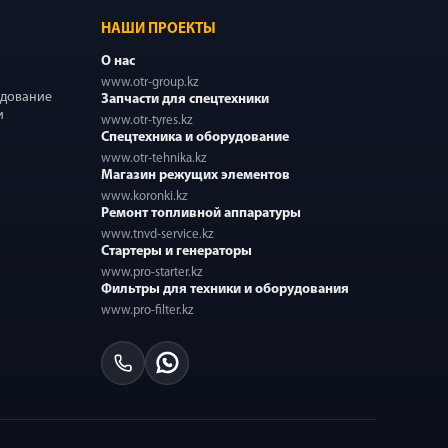
НАШИ ПРОЕКТЫ
О нас
www.otr-group.kz
удование
Запчасти для спецтехники
и
www.otr-tyres.kz
Спецтехника и оборудование
www.otr-tehnika.kz
Магазин режущих элементов
www.koronki.kz
Ремонт топливной аппаратуры
www.tnvd-service.kz
Стартеры и генераторы
www.pro-starter.kz
Фильтры для техники и оборудования
www.pro-filter.kz