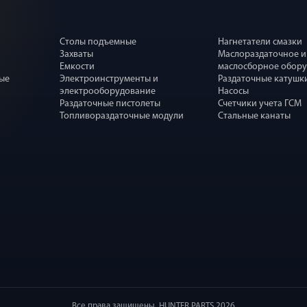
Столы подъемные
Нагнетатели смазки
Захваты
Маслораздаточное и
Емкости
маслосборное обор
ные
Электроинструменты и
Раздаточные катушк
электрооборудование
Насосы
Раздаточные пистолеты
Счетчики учета ГСМ
Топливораздаточные модули
Стальные канаты
Все права защищены. HUNTER PARTS 2026