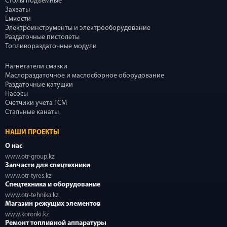
Столы подъемные
Захваты
Емкости
Электроинструменты и электрооборудование
Раздаточные пистолеты
Топливораздаточные модули
Нагнетатели смазки
Маслораздаточное и маслосборное оборудование
Раздаточные катушки
Насосы
Счетчики учета ГСМ
Стальные канаты
НАШИ ПРОЕКТЫ
О нас
www.otr-group.kz
Запчасти для спецтехники
www.otr-tyres.kz
Спецтехника и оборудование
www.otr-tehnika.kz
Магазин режущих элементов
www.koronki.kz
Ремонт топливной аппаратуры