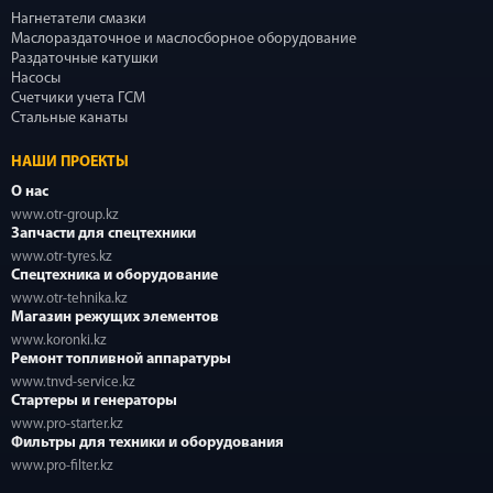
Нагнетатели смазки
Маслораздаточное и маслосборное оборудование
Раздаточные катушки
Насосы
Счетчики учета ГСМ
Стальные канаты
НАШИ ПРОЕКТЫ
О нас
www.otr-group.kz
Запчасти для спецтехники
www.otr-tyres.kz
Спецтехника и оборудование
www.otr-tehnika.kz
Магазин режущих элементов
www.koronki.kz
Ремонт топливной аппаратуры
www.tnvd-service.kz
Стартеры и генераторы
www.pro-starter.kz
Фильтры для техники и оборудования
www.pro-filter.kz