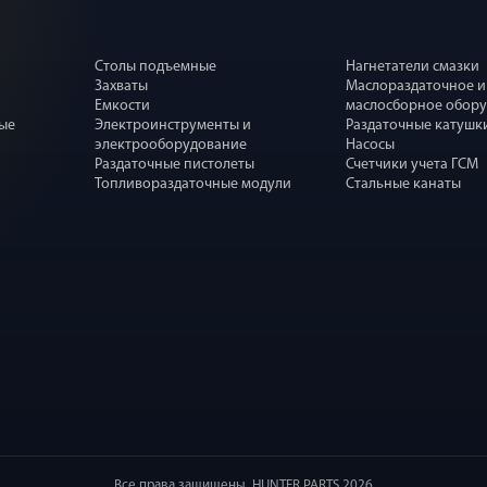
Столы подъемные
Нагнетатели смазки
Захваты
Маслораздаточное и
Емкости
маслосборное обор
ные
Электроинструменты и
Раздаточные катушк
электрооборудование
Насосы
Раздаточные пистолеты
Счетчики учета ГСМ
Топливораздаточные модули
Стальные канаты
Все права защищены. HUNTER PARTS 2026