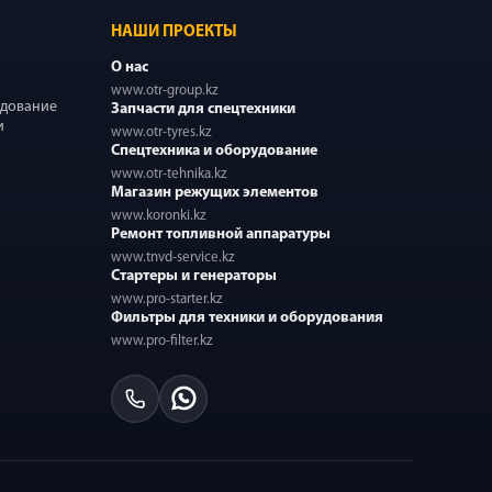
НАШИ ПРОЕКТЫ
О нас
www.otr-group.kz
удование
Запчасти для спецтехники
и
www.otr-tyres.kz
Спецтехника и оборудование
www.otr-tehnika.kz
Магазин режущих элементов
www.koronki.kz
Ремонт топливной аппаратуры
www.tnvd-service.kz
Стартеры и генераторы
www.pro-starter.kz
Фильтры для техники и оборудования
www.pro-filter.kz