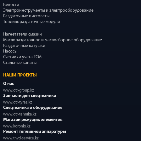
Емкости
Электроинструменты и электрооборудование
Раздаточные пистолеты
Топливораздаточные модули
Нагнетатели смазки
Маслораздаточное и маслосборное оборудование
Раздаточные катушки
Насосы
Счетчики учета ГСМ
Стальные канаты
НАШИ ПРОЕКТЫ
О нас
www.otr-group.kz
Запчасти для спецтехники
www.otr-tyres.kz
Спецтехника и оборудование
www.otr-tehnika.kz
Магазин режущих элементов
www.koronki.kz
Ремонт топливной аппаратуры
www.tnvd-service.kz