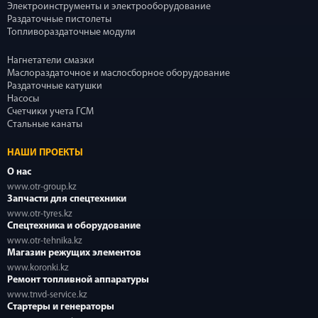
Электроинструменты и электрооборудование
Раздаточные пистолеты
Топливораздаточные модули
Нагнетатели смазки
Маслораздаточное и маслосборное оборудование
Раздаточные катушки
Насосы
Счетчики учета ГСМ
Стальные канаты
НАШИ ПРОЕКТЫ
О нас
www.otr-group.kz
Запчасти для спецтехники
www.otr-tyres.kz
Спецтехника и оборудование
www.otr-tehnika.kz
Магазин режущих элементов
www.koronki.kz
Ремонт топливной аппаратуры
www.tnvd-service.kz
Стартеры и генераторы