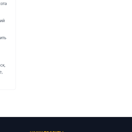
сота
чий
ить
ск,
е,