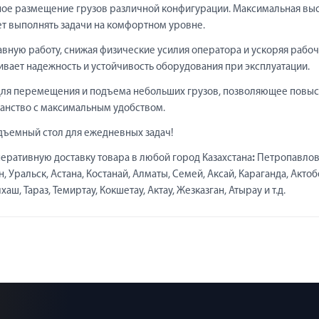
ное размещение грузов различной конфигурации. Максимальная вы
ет выполнять задачи на комфортном уровне.
вную работу, снижая физические усилия оператора и ускоряя рабо
ивает надежность и устойчивость оборудования при эксплуатации.
ля перемещения и подъема небольших грузов, позволяющее повыс
ранство с максимальным удобством.
ъемный стол для ежедневных задач!
еративную доставку товара в любой город Казахстана
:
Петропавлов
 Уральск, Астана, Костанай, Алматы, Семей, Аксай, Караганда, Актоб
ш, Тараз, Темиртау, Кокшетау, Актау, Жезказган, Атырау и т.д.