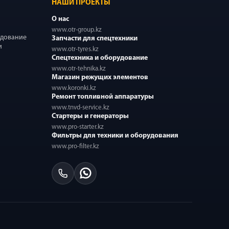
НАШИ ПРОЕКТЫ
О нас
www.otr-group.kz
удование
Запчасти для спецтехники
и
www.otr-tyres.kz
Спецтехника и оборудование
www.otr-tehnika.kz
Магазин режущих элементов
www.koronki.kz
Ремонт топливной аппаратуры
www.tnvd-service.kz
Стартеры и генераторы
www.pro-starter.kz
Фильтры для техники и оборудования
www.pro-filter.kz