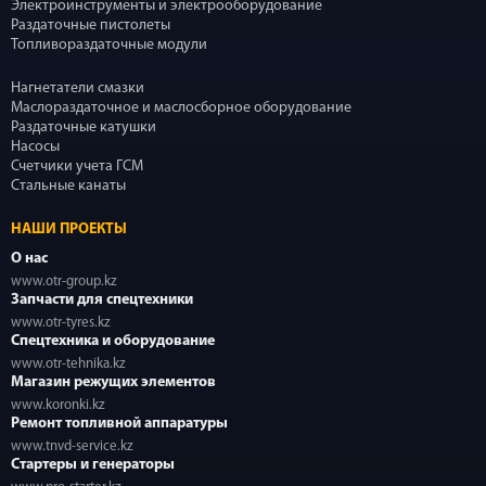
Электроинструменты и электрооборудование
Раздаточные пистолеты
Топливораздаточные модули
Нагнетатели смазки
Маслораздаточное и маслосборное оборудование
Раздаточные катушки
Насосы
Счетчики учета ГСМ
Стальные канаты
НАШИ ПРОЕКТЫ
О нас
www.otr-group.kz
Запчасти для спецтехники
www.otr-tyres.kz
Спецтехника и оборудование
www.otr-tehnika.kz
Магазин режущих элементов
www.koronki.kz
Ремонт топливной аппаратуры
www.tnvd-service.kz
Стартеры и генераторы