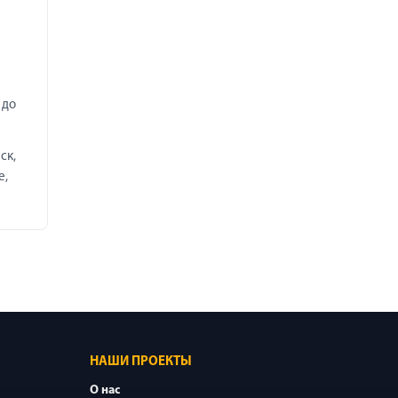
м
 до
ск,
е,
НАШИ ПРОЕКТЫ
О нас