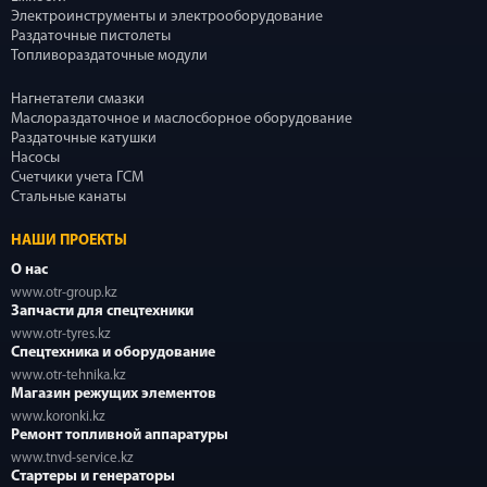
Электроинструменты и электрооборудование
Раздаточные пистолеты
Топливораздаточные модули
Нагнетатели смазки
Маслораздаточное и маслосборное оборудование
Раздаточные катушки
Насосы
Счетчики учета ГСМ
Стальные канаты
НАШИ ПРОЕКТЫ
О нас
www.otr-group.kz
Запчасти для спецтехники
www.otr-tyres.kz
Спецтехника и оборудование
www.otr-tehnika.kz
Магазин режущих элементов
www.koronki.kz
Ремонт топливной аппаратуры
www.tnvd-service.kz
Стартеры и генераторы