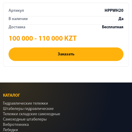
Артикул
HPPWH20
В наличии
Да
Доставка
Бесплатная
100 000 - 110 000 KZT
Заказать
КАТАЛОГ
Гидравлические тележки
Штабелеры гидравлические
Тележки складские самоходные
Самоходные штабелеры
Вибротехника
Лебедки