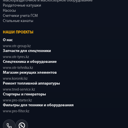
Маслораздаточное и маслосборное оборудование
Раздаточные катушки
Насосы
Счетчики учета ГСМ
Стальные канаты
НАШИ ПРОЕКТЫ
О нас
www.otr-group.kz
Запчасти для спецтехники
www.otr-tyres.kz
Спецтехника и оборудование
www.otr-tehnika.kz
Магазин режущих элементов
www.koronki.kz
Ремонт топливной аппаратуры
www.tnvd-service.kz
Стартеры и генераторы
www.pro-starter.kz
Фильтры для техники и оборудования
www.pro-filter.kz