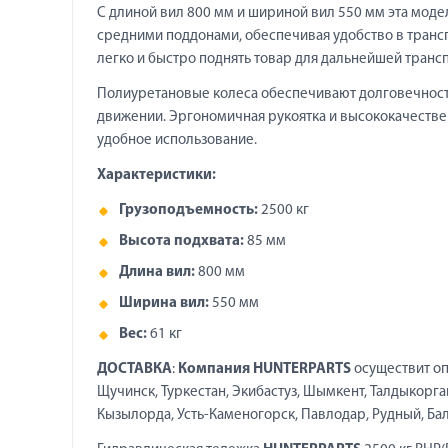
С длиной вил 800 мм и шириной вил 550 мм эта мод
средними поддонами, обеспечивая удобство в трансп
легко и быстро поднять товар для дальнейшей транс
Полиуретановые колеса обеспечивают долговечность
движении. Эргономичная рукоятка и высококачестве
удобное использование.
Характеристики:
Грузоподъемность:
2500 кг
Высота подхвата:
85 мм
Длина вил:
800 мм
Ширина вил:
550 мм
Вес:
61 кг
ДОСТАВКА
:
Компания HUNTERPARTS
осуществит оп
Щучинск, Туркестан, Экибастуз, Шымкент, Талдыкорган,
Кызылорда, Усть-Каменогорск, Павлодар, Рудный, Балха