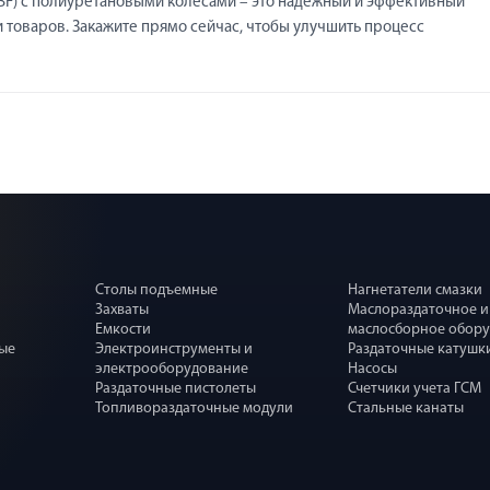
BF) с полиуретановыми колесами – это надежный и эффективный
 товаров. Закажите прямо сейчас, чтобы улучшить процесс
Столы подъемные
Нагнетатели смазки
Захваты
Маслораздаточное и
Емкости
маслосборное обор
ные
Электроинструменты и
Раздаточные катушк
электрооборудование
Насосы
Раздаточные пистолеты
Счетчики учета ГСМ
Топливораздаточные модули
Стальные канаты