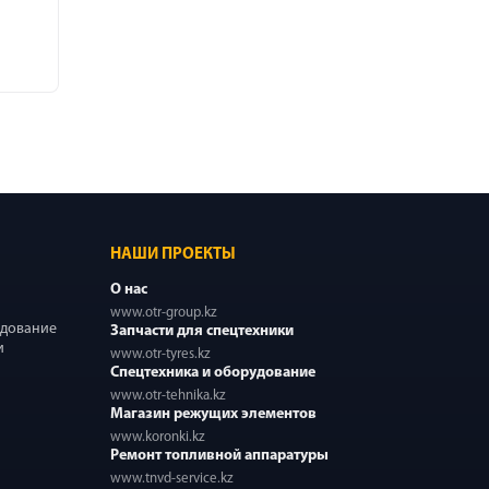
НАШИ ПРОЕКТЫ
О нас
www.otr-group.kz
удование
Запчасти для спецтехники
и
www.otr-tyres.kz
Спецтехника и оборудование
www.otr-tehnika.kz
Магазин режущих элементов
www.koronki.kz
Ремонт топливной аппаратуры
www.tnvd-service.kz