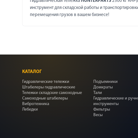
Гидравлическая тележка
HUNTERPARTS
2500 кг RHP(
инструмент для складской работы и транспортировки
перемещения грузов в вашем бизнесе!
КАТАЛОГ
Гидравлические тележки
Подъемники
Штабелеры гидравлические
Домкраты
Тележки складские самоходные
Тали
Самоходные штабелеры
Гидравлические и руч
Вибротехника
инструменты
Лебедки
Фильтры
Весы