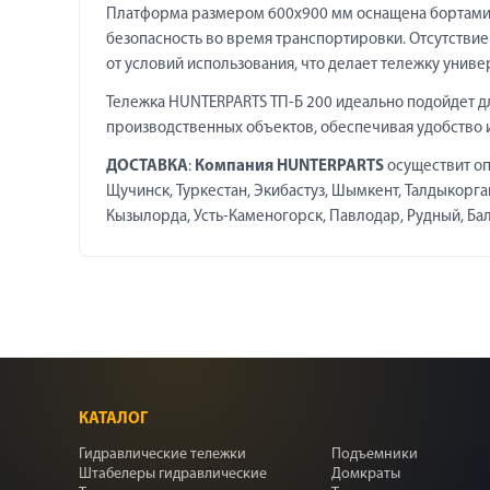
Платформа размером 600х900 мм оснащена бортами,
безопасность во время транспортировки. Отсутстви
от условий использования, что делает тележку унив
Тележка HUNTERPARTS ТП-Б 200 идеально подойдет д
производственных объектов, обеспечивая удобство 
ДОСТАВКА
:
Компания HUNTERPARTS
осуществит оп
Щучинск, Туркестан, Экибастуз, Шымкент, Талдыкорган,
Кызылорда, Усть-Каменогорск, Павлодар, Рудный, Балха
КАТАЛОГ
Гидравлические тележки
Подъемники
Штабелеры гидравлические
Домкраты