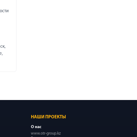
ости
ск,
е,
НАШИ ПРОЕКТЫ
О нас
www.otr-group.kz