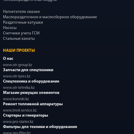
Нагнетатели смазки
Маслораздаточное и маслосборное оборудование
Раздаточные катушки
Насосы
Счетчики учета ГСМ
Стальные канаты
НАШИ ПРОЕКТЫ
О нас
www.otr-group.kz
Запчасти для спецтехники
www.otr-tyres.kz
Спецтехника и оборудование
www.otr-tehnika.kz
Магазин режущих элементов
www.koronki.kz
Ремонт топливной аппаратуры
www.tnvd-service.kz
Стартеры и генераторы
www.pro-starter.kz
Фильтры для техники и оборудования
www.pro-filter.kz