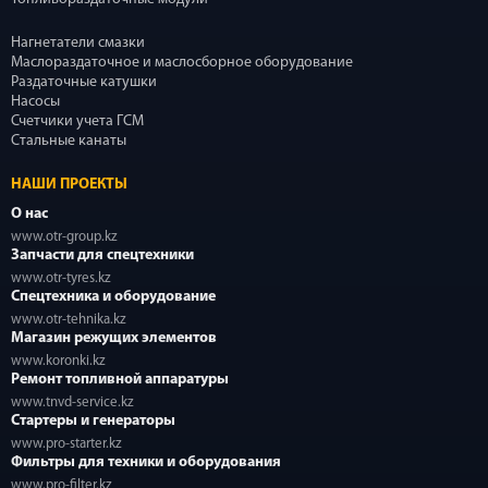
Нагнетатели смазки
Маслораздаточное и маслосборное оборудование
Раздаточные катушки
Насосы
Счетчики учета ГСМ
Стальные канаты
НАШИ ПРОЕКТЫ
О нас
www.otr-group.kz
Запчасти для спецтехники
www.otr-tyres.kz
Спецтехника и оборудование
www.otr-tehnika.kz
Магазин режущих элементов
www.koronki.kz
Ремонт топливной аппаратуры
www.tnvd-service.kz
Стартеры и генераторы
www.pro-starter.kz
Фильтры для техники и оборудования
www.pro-filter.kz