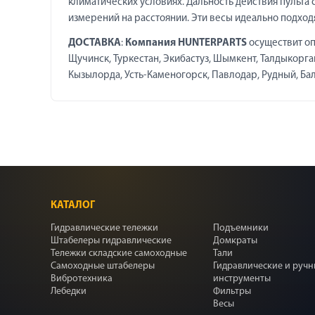
климатических условиях. Дальность действия пульта 
измерений на расстоянии. Эти весы идеально подхо
ДОСТАВКА
:
Компания HUNTERPARTS
осуществит оп
Щучинск, Туркестан, Экибастуз, Шымкент, Талдыкорган,
Кызылорда, Усть-Каменогорск, Павлодар, Рудный, Балха
КАТАЛОГ
Гидравлические тележки
Подъемники
Штабелеры гидравлические
Домкраты
Тележки складские самоходные
Тали
Самоходные штабелеры
Гидравлические и руч
Вибротехника
инструменты
Лебедки
Фильтры
Весы