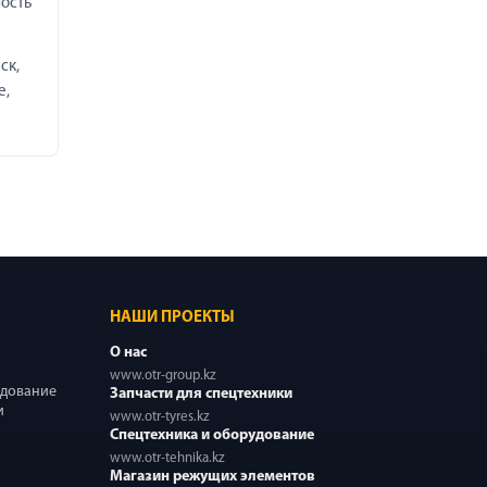
ность
ск,
е,
НАШИ ПРОЕКТЫ
О нас
www.otr-group.kz
удование
Запчасти для спецтехники
и
www.otr-tyres.kz
Спецтехника и оборудование
www.otr-tehnika.kz
Магазин режущих элементов