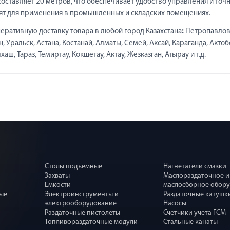
составляет 20 метров, что обеспечивает удобство управления и точ
дят для применения в промышленных и складских помещениях.
еративную доставку товара в любой город Казахстана
:
Петропавлов
 Уральск, Астана, Костанай, Алматы, Семей, Аксай, Караганда, Актоб
ш, Тараз, Темиртау, Кокшетау, Актау, Жезказган, Атырау и т.д.
Столы подъемные
Нагнетатели смазки
Захваты
Маслораздаточное и
Емкости
маслосборное обор
ные
Электроинструменты и
Раздаточные катушк
электрооборудование
Насосы
Раздаточные пистолеты
Счетчики учета ГСМ
Топливораздаточные модули
Стальные канаты