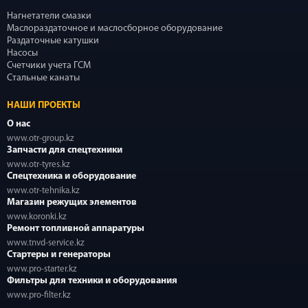
Нагнетатели смазки
Маслораздаточное и маслосборное оборудование
Раздаточные катушки
Насосы
Счетчики учета ГСМ
Стальные канаты
НАШИ ПРОЕКТЫ
О нас
www.otr-group.kz
Запчасти для спецтехники
www.otr-tyres.kz
Спецтехника и оборудование
www.otr-tehnika.kz
Магазин режущих элементов
www.koronki.kz
Ремонт топливной аппаратуры
www.tnvd-service.kz
Стартеры и генераторы
www.pro-starter.kz
Фильтры для техники и оборудования
www.pro-filter.kz