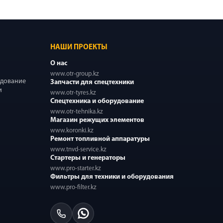
НАШИ ПРОЕКТЫ
О нас
www.otr-group.kz
удование
Запчасти для спецтехники
и
www.otr-tyres.kz
Спецтехника и оборудование
www.otr-tehnika.kz
Магазин режущих элементов
www.koronki.kz
Ремонт топливной аппаратуры
www.tnvd-service.kz
Стартеры и генераторы
www.pro-starter.kz
Фильтры для техники и оборудования
www.pro-filter.kz